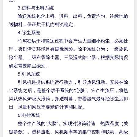
3.
进料与出料系统
输送系统包含上料、进料、出料，负责均匀、连续地输
送物料，保证烘干机内料流稳定。
4.
除尘系统
竹屑在烘干和输送过程中会产生大量细小粉尘，必须处
理，否则污染环境且有爆燃风险。除尘系统分为：一级旋风
除尘器、二级布袋除尘器、三级湿式除尘器，根据实际情况
确定需要除尘级别。
5.
引风系统
引风机是提供系统运行动力，引导热风流动。安装在除
“
”
尘系统之后，是整个烘干系统的
心脏
。它产生负压，将热
风从热风炉吸入滚筒，穿透料幕，带着湿气最终经除尘后排
出。风量和风压需要精确计算和匹配。
6.
电控系统
“
”
整个生产线的
大脑
。实现对滚筒转速、热风温度（关
键参数）、进料速度、风机频率等的集中控制和联动。高级