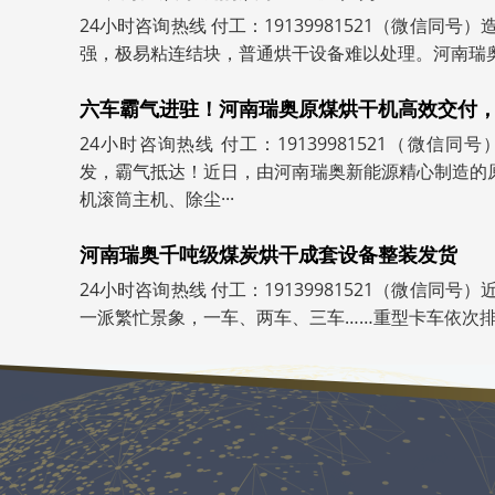
24小时咨询热线 付工：19139981521（微信同
强，极易粘连结块，普通烘干设备难以处理。河南瑞奥造
六车霸气进驻！河南瑞奥原煤烘干机高效交付
24小时咨询热线 付工：19139981521（微信同
发，霸气抵达！近日，由河南瑞奥新能源精心制造的
机滚筒主机、除尘···
河南瑞奥千吨级煤炭烘干成套设备整装发货
24小时咨询热线 付工：19139981521（微信同
一派繁忙景象，一车、两车、三车……重型卡车依次排开