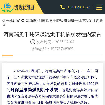
19139981521
烘干机厂家
>
新闻动态
>河南瑞奥千吨级煤泥烘干机依次发往内蒙
古
河南瑞奥千吨级煤泥烘干机依次发往内蒙古
发布时间：2025-12-04
咨询热线：15378748305
2025
12
3
年
月
日，河南瑞奥生产车间内，一车、两
车、三车满载大型煤泥烘干设备的重型卡车依次驶出厂区，
1500
奔赴内蒙古客户现场。此次发货的设备为日处理量
吨
环保型滚筒煤泥烘干系统
的
，这是河南瑞奥针对内蒙
古地区煤炭资源特点及环保要求量身定制的解决方案，标志
着双方在煤泥资源化利用领域的合作迈入规模化阶段。