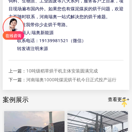
饲料、生物质、工业固废等八大系列，服务客户上百家，项
目现场遍布国内外。如果您也有煤泥煤炭的烘干问题，欢迎
主页随时联系，河南瑞奥一站式解决您的烘干难题。
关注我带你少走烘干弯路。
:
编辑人
瑞奥新能源
19139981521
联系电话：
（微信）
转发请注明来源
上一篇：
10吨级稻草烘干机主体安装圆满完成
下一篇：
河南瑞奥1000吨煤泥烘干机今日正式投产运行
案例展示
查看更多+